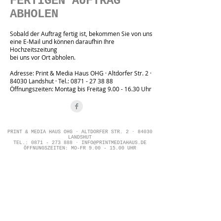
FERTIGEN AUFTRAG
ABHOLEN
Sobald der Auftrag fertig ist, bekommen Sie von uns
eine E-Mail und können daraufhin Ihre
Hochzeitszeitung
bei uns vor Ort abholen.
Adresse: Print & Media Haus OHG · Altdorfer Str. 2 ·
84030 Landshut · Tel.:
0871 - 27 38 88
Öffnungszeiten: Montag bis Freitag
9.00 - 16.30
Uhr
PRINT & MEDIA HAUS OHG · ALTDORFER STR. 2 · 84030
LANDSHUT
TEL.:
0871 - 273 888
·
INFO@PRINTMEDIAHAUS.DE
ÖFFNUNGSZEITEN: MO-FR
9.00 - 15.00
UHR
Hochzeitszeitung drucken Landshut
Hochzeitszeitung drucken Altdorf
Hochzeitszeitung drucken Ergolding
Hochzeitszeitung drucken Tiefenbach
Hochzeitszeitung drucken Eching